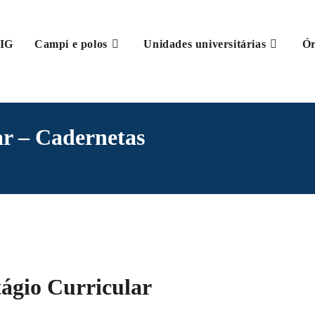
IG
Campi e polos
Unidades universitárias
Ór
ar – Cadernetas
ágio Curricular