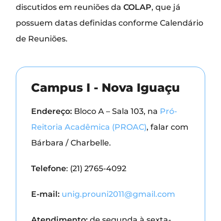
discutidos em reuniões da
COLAP
, que já
possuem datas definidas conforme Calendário
de Reuniões.
Campus I - Nova Iguaçu
Endereço:
Bloco A – Sala 103, na
Pró-
Reitoria Acadêmica (PROAC)
, falar com
Bárbara / Charbelle.
Telefone
: (21) 2765-4092
E-mail:
unig.prouni2011@gmail.com
Atendimento:
de segunda à sexta-